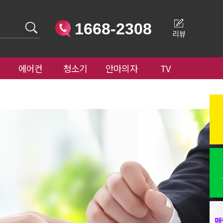
1668-2308
리뷰
에어컨
청소기
안마의자
TV