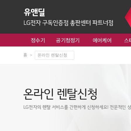
정수기
공기청정기
에어케어
스
홈
>