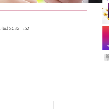
트) SC3GTE52