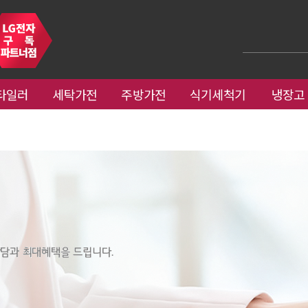
타일러
세탁가전
주방가전
식기세척기
냉장고