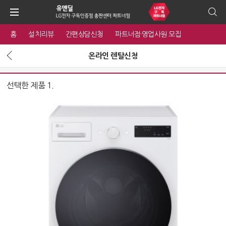
홈
설치리뷰
간편상담신청
파트너점·영업사원 모집
온라인 렌탈신청
선택한 제품 1.