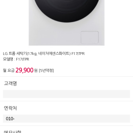
LG 트롬 세탁기(17kg, 네이처에센스화이트) F17ITPR
모델명 : F17ITPR
29,900
월 요금
원 [5년약정]
고객명
연락처
메모사항