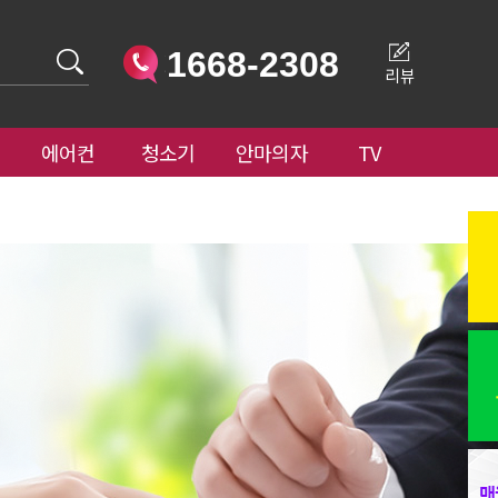
1668-2308
리뷰
에어컨
청소기
안마의자
TV