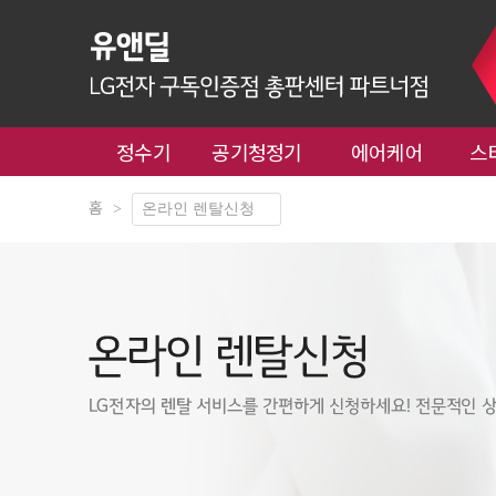
정수기
공기청정기
에어케어
스
홈
>