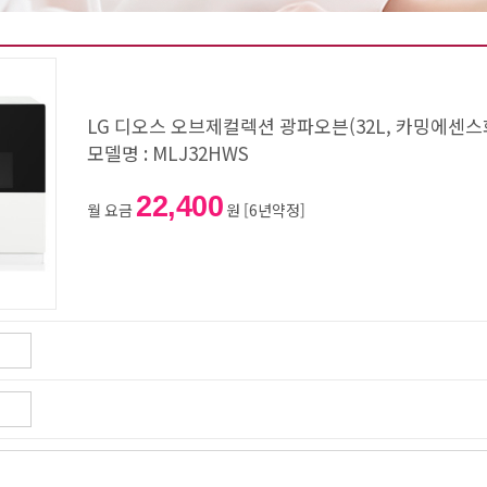
LG 디오스 오브제컬렉션 광파오븐(32L, 카밍에센스화
모델명 : MLJ32HWS
22,400
월 요금
원 [6년약정]