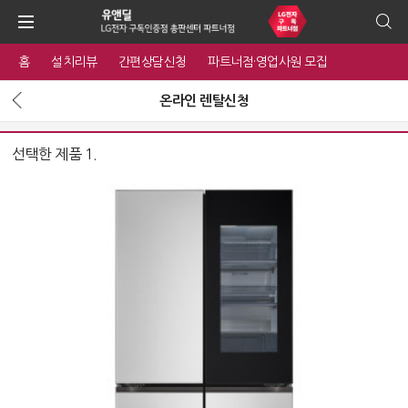
홈
설치리뷰
간편상담신청
파트너점·영업사원 모집
온라인 렌탈신청
선택한 제품 1.