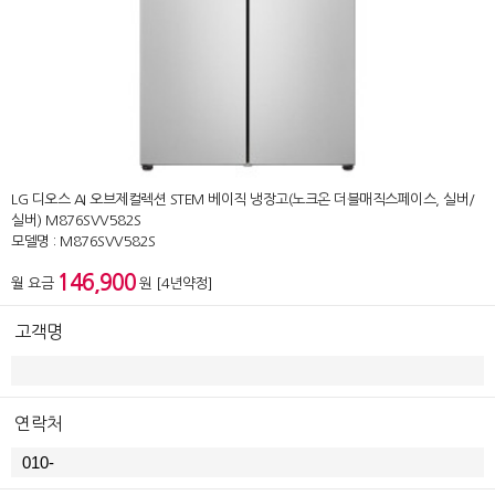
LG 디오스 AI 오브제컬렉션 STEM 베이직 냉장고(노크온 더블매직스페이스, 실버/
실버) M876SVV582S
모델명 : M876SVV582S
146,900
월 요금
원 [4년약정]
고객명
연락처